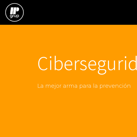
Ir al contenido
INICIO
ODOO
SOFTWARE EMPRESAR
Ciberseguri
La mejor arma para la prevención